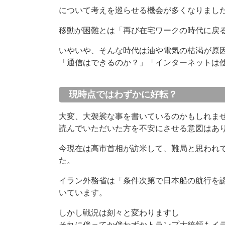
について考えを巡らせる機会が多くなりまし
移動が困難とは「再び在宅ワークの時代に戻
いやいや、そんな時代は油や電気の枯渇が原
「通信はできるのか？」「インターネットは
現時点ではわずかに好転？
大変、大袈裟な事を書いているのかもしれま
読んでいただいた方を不安にさせる意図はあ
今現在は高市首相が訪米して、難局と思われ
た。
イラン外務省は「条件次第で日本船の航行を
いています。
しかし戦況は刻々と変わりますし
それに伴ってか伴わずかトランプ大統領もイ