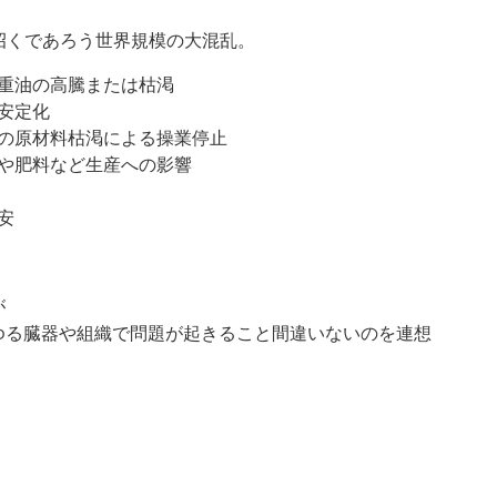
招くであろう世界規模の大混乱。
重油の高騰または枯渇
安定化
の原材料枯渇による操業停止
や肥料など生産への影響
安
が
ゆる臓器や組織で問題が起きること間違いないのを連想