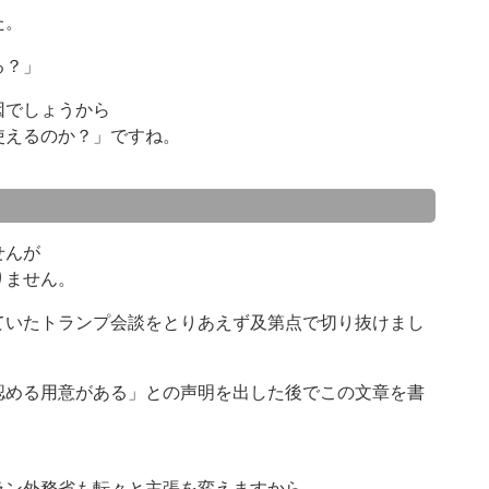
た。
る？」
因でしょうから
使えるのか？」ですね。
せんが
りません。
ていたトランプ会談をとりあえず及第点で切り抜けまし
認める用意がある」との声明を出した後でこの文章を書
ラン外務省も転々と主張を変えますから