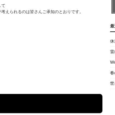
して
が考えられるのは皆さんご承知のとおりです。
最
休
雷
W
春
世