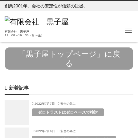
創業2001年。会社の安定性が信頼の証拠。
Me
有限会社 黒子屋
11：00～16：30（月〜金）
「黒子屋トップページ」に戻
る
新着記事
2022年7月7日
安全の為に
ゼロトラストはゼロベースで検討
2022年7月6日
安全の為に