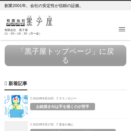
創業2001年。会社の安定性が信頼の証拠。
Me
有限会社 黒子屋
11：00～16：30（月〜金）
「黒子屋トップページ」に戻
る
新着記事
2023年6月15日
テクノロジー
お絵描きAIは手を描くのが苦手
2023年5月17日
安全の為に