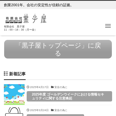
創業2001年。会社の安定性が信頼の証拠。
Me
有限会社 黒子屋
11：00～16：30（月〜金）
「黒子屋トップページ」に戻
る
新着記事
2025年4月17日
安全の為に
2025年度 ゴールデンウイークにおける情報セキ
ュリティに関する注意喚起
2025年3月24日
安全の為に