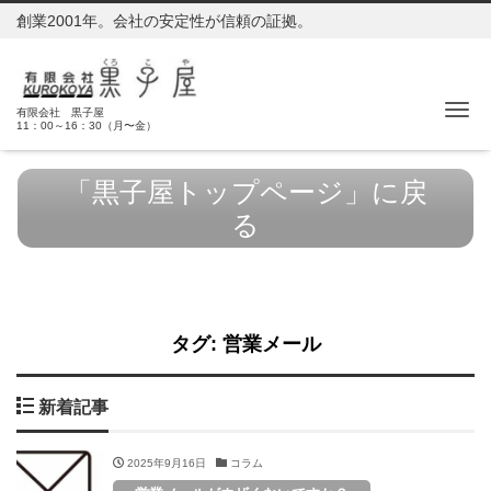
創業2001年。会社の安定性が信頼の証拠。
Me
有限会社 黒子屋
11：00～16：30（月〜金）
「黒子屋トップページ」に戻
る
タグ:
営業メール
新着記事
2025年9月16日
コラム