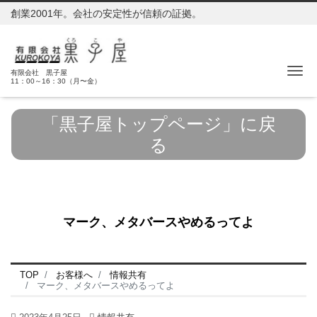
創業2001年。会社の安定性が信頼の証拠。
Me
有限会社 黒子屋
11：00～16：30（月〜金）
「黒子屋トップページ」に戻
る
マーク、メタバースやめるってよ
TOP
お客様へ
情報共有
マーク、メタバースやめるってよ